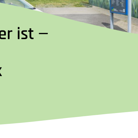
r ist —
k