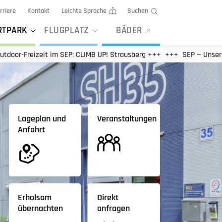
rriere
Kontakt
Leichte Sprache
Suchen
RTPARK
FLUGPLATZ
BÄDER
im SEP: CLIMB UP! Strausberg +++
SEP — Unsere Angebote und 
Lageplan und
Veranstaltungen
Anfahrt
Erholsam
Direkt
übernachten
anfragen