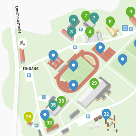
9
7
7
6
8
3
4
29
35
35
32
36
33