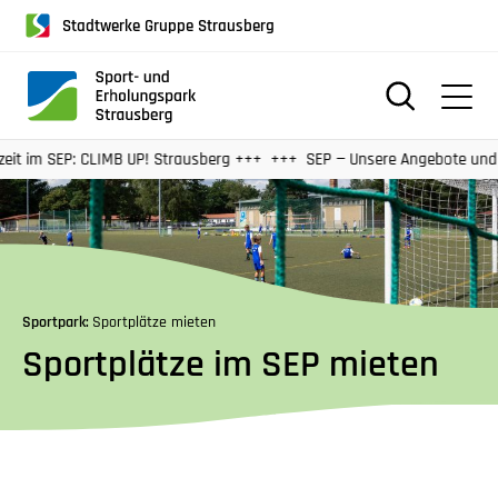
für
Stadtwerke Gruppe Strausberg
Screenreader
oder
Navigation
mit
der
B UP! Strausberg +++
SEP — Unsere Angebote und Preise 2026
Tabulatorentaste:
Überspringen
der
Hauptnavigation
Sportpark:
Sportplätze mieten
Sportplätze im SEP mieten