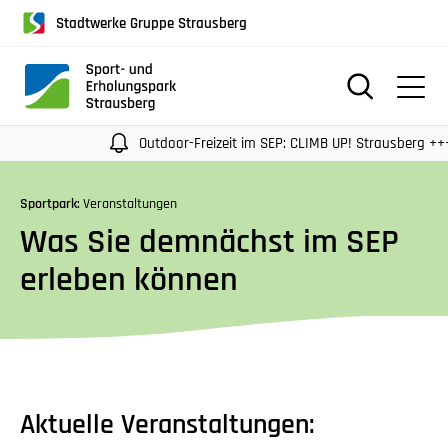
für
Stadtwerke Gruppe Strausberg
Screenreader
oder
Navigation
mit
der
Outdoor-Freizeit im SEP: CLIMB UP! Strausberg +++
Tabulatorentaste:
Überspringen
Sportpark:
Veranstaltungen
der
Was Sie demnächst im SEP
Hauptnavigation
erleben können
Aktuelle Veranstaltungen: