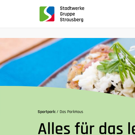
für
Screenreader
oder
Navigation
mit
der
Tabulatorentaste:
Überspringen
der
Hauptnavigation
Sportpark:
/ Das ParkHaus
Alles für das l