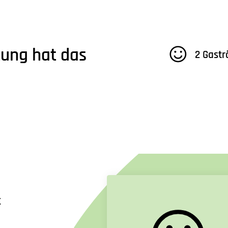
tung hat das
2 Gastr
t