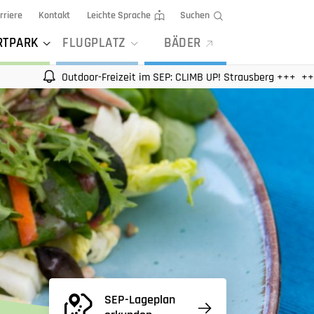
rriere
Kontakt
Leichte Sprache
Suchen
RTPARK
FLUGPLATZ
BÄDER
utdoor-Freizeit im SEP: CLIMB UP! Strausberg +++
SEP — Unser
SEP-Lageplan