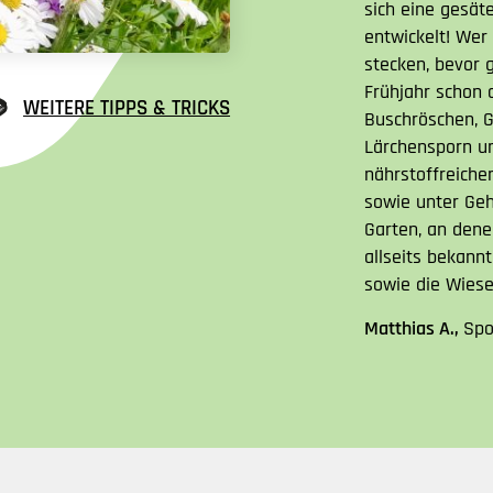
sich eine gesä
entwickelt! Wer
stecken, bevor g
Frühjahr schon o
WEITERE TIPPS & TRICKS
Buschröschen, 
Lärchensporn un
nährstoffreiche
sowie unter Geh
Garten, an dene
allseits bekann
sowie die Wiese
Matthias A.,
Spo