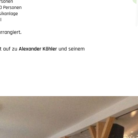
ersonen
00 Personen
sikanlage
l
rrangiert.
t auf zu
Alexander Köhler
und seinem