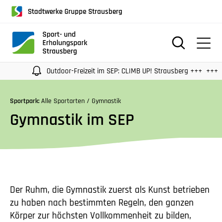
für
Stadtwerke Gruppe Strausberg
Screenreader
oder
Navigation
mit
der
Outdoor-Freizeit im SEP: CLIMB UP! Strausberg +++
SEP — Unse
Tabulatorentaste:
Überspringen
Sportpark:
Alle Sportarten / Gymnastik
der
Gymnastik im SEP
Hauptnavigation
Der Ruhm, die Gymnastik zuerst als Kunst betrieben
zu haben nach bestimmten Regeln, den ganzen
Körper zur höchsten Vollkommenheit zu bilden,